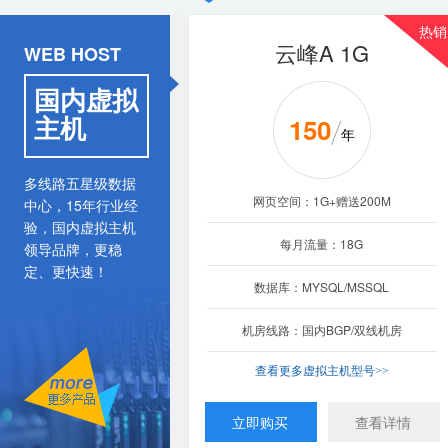
热销
香港体验型 150M
云峰A 1G
WEB HOST
国内虚拟
主机
150
150
入门型云服务器
年
年
48
多线路五星级数据
网页空间：150M+赠送30M
网页空间：1G+赠送200M
¥
中心，15年行业经
月
验，国内虚拟主机
每月流量：18G
每月流量：5G
领导品牌，更稳
cpu：
TnterXeom1核
定、更快速！
内存：
512M
数据库：MySQL5（50M）
数据库：MYSQL/MSSQL
硬盘：
50G(分布式集群云存储)
机房线路：国内BGP/双线机房
机房线路：港台机房
机房：
电信线路
查看更多虚拟主机型号>>
查看更多虚拟主机型号>>
带宽：
1M
立即购买
查看详情
立即购买
立即购买
查看详情
查看详情