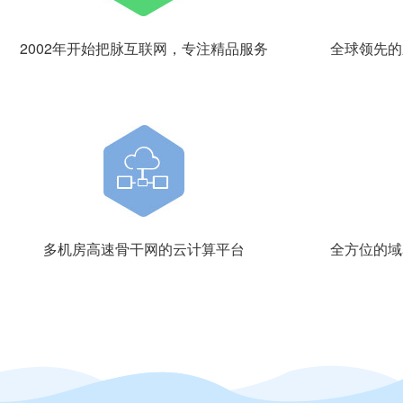
2002年开始把脉互联网，专注精品服务
全球领先的
多机房高速骨干网的云计算平台
全方位的域