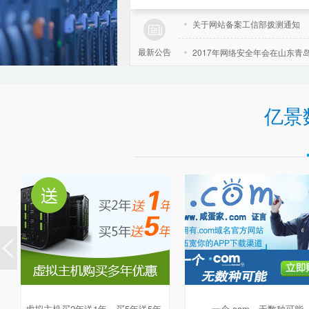
关于网站备案工信部拨测通知
最新公告
全球爆发电脑勒索病毒 涉及99
亿景
拟主机买2年送1年，买5年送5年
一个.com，无数种可能