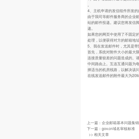
。
4、主机申请的发信组件所发的
由于我司等邮件服务商的企业
站的邮件投递。建议您将发信脚
递。
如果您的网页中使用了不固定的
处理，以便获得对方的邮箱地
5、我在发送邮件时，尤其是
首先，系统对附件大小的最大限
连接质量较差的问题造成的。请您在
中间路由上。互连互通问题为
择适当的机房线路，以解决该
在线发送邮件的附件最大为20M,
上一篇：
企业邮箱基本问题集锦
下一篇：
gov.cn域名审核标准
>> 相关文章