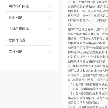
2、客户发给我的邮件没有收到
网站推广问题
首先确定您的域名的mx记录是
如果解析正常，则有可能是对
这类问题中有一种具体情况是
其他问题
的内容中包含553）。原因是
回。
主机租用问题
在SMTP会话过程中，进行对
假设abc.com是向我们客户发信
服务器，但可能他为了群发大量
数据库问题
的抗垃圾邮件策略会自动检查出
您所使用的我司企业邮局是高
支付问题
护功能”中所列的“抗击垃圾邮
件被系统提示：怀疑是垃圾邮件
如果确认不是垃圾邮件的问题
3、我的邮箱通过OE等客户端
您可以通过 telnet mai
可能是由于您的邮箱被邮件服
(0)OE等软件中没有在“我的
（1）客户邮箱中存在空间满
（2）客户端电脑感染病毒而产
（3）客户端频繁发送邮件达到
确定被服务端屏蔽后，请您按
您注意以下几方面问题：
1）由于垃圾邮件通常是采用群