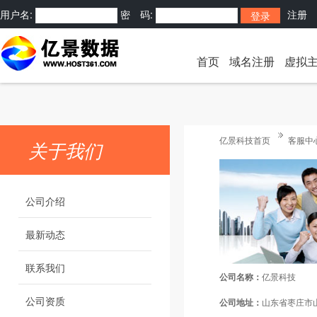
用户名:
密 码:
注册
首页
域名注册
虚拟
亿景科技首页
客服中
关于我们
公司介绍
最新动态
联系我们
公司名称：
亿景科技
公司资质
公司地址：
山东省枣庄市