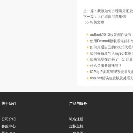
上一篇：
我该如何办理境外汇款
下一篇：
上门取款问题集锦
>> 相关文章
outlook2013收发邮件设置
使用Foxmail接收发送邮
如何开通自己的B模式代理
如何备份及导入mysql数据
如果我现在购买了一定容量
什么是服务器托管？
ICP与IP备案管理系统常
asp.net错误信息以及处理
关于我们
产品与服务
公司介绍
域名注册
客服中心
虚拟主机
最新动态
云服务器