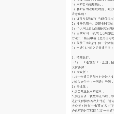
5）用户自助注册确认；
6）客户自助注册成功后，可立
注意事项：
1）证件类型和证件号码必须与
2）注册信用卡、贷记卡时需输
3）个人网上自助注册的初始密
4）目前对同一客户只允许自助
方法二：柜台申请（适用任何
1）前往工商银行任何一个储蓄
2）申请24小时之后开通服务；
3、招商银行。
（1）一卡通/支付卡（全国，
支付步骤：
1）大众版：
a.将一卡通里足额支付款转入
b.输入支付卡（一网通）号码
2）专业版：
a.点击专业版用户登录；
b.系统自动下载数字证书后，即
进行支付操作首次支付前，请
大众版：拥有“一卡通”的客户可
户也可通过互联网在其“一卡通”开