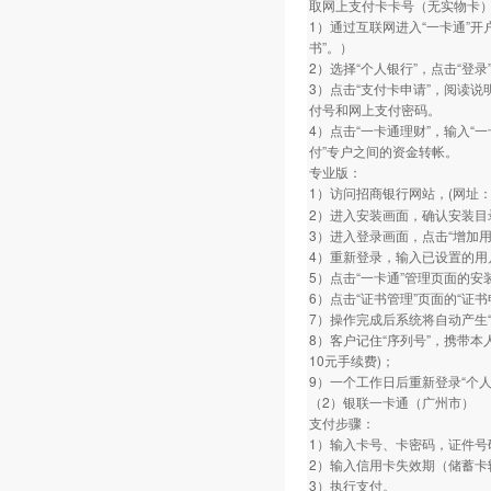
取网上支付卡卡号（无实物卡
1）通过互联网进入“一卡通”
书”。）
2）选择“个人银行”，点击“登录
3）点击“支付卡申请”，阅读说
付号和网上支付密码。
4）点击“一卡通理财”，输入“
付”专户之间的资金转帐。
专业版：
1）访问招商银行网站，(网址：www.
2）进入安装画面，确认安装目
3）进入登录画面，点击“增加
4）重新登录，输入已设置的用
5）点击“一卡通”管理页面的安
6）点击“证书管理”页面的“证
7）操作完成后系统将自动产生“
8）客户记住“序列号”，携带本
10元手续费)；
9）一个工作日后重新登录“个人
（2）银联一卡通（广州市）
支付步骤：
1）输入卡号、卡密码，证件号
2）输入信用卡失效期（储蓄卡
3）执行支付。