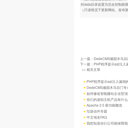
对data目录设置为完全控制
（只读情况下更新网站、发布
上一篇：
DedeCMS顽固木
下一篇：
PHP程序提示sql注
>> 相关文章
PHP程序提示sql注入漏
DedeCMS顽固木马后
如何修改智能建站企业型顶部
你们的虚拟主机产品有什么
Apache 2.0 新功能概览
垃圾信件专题
中文域名FAQ
我想知道你们公司能保障我