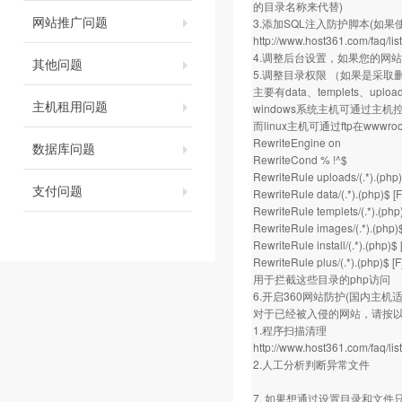
的目录名称来代替)
网站推广问题
3.添加SQL注入防护脚本(如果
http://www.host361.com/faq/li
4.调整后台设置，如果您的网
其他问题
5.调整目录权限 （如果是采取
主要有data、templets、uploa
主机租用问题
windows系统主机可通过主
而linux主机可通过ftp在wwwro
RewriteEngine on
数据库问题
RewriteCond % !^$
RewriteRule uploads/(.*).(php)
支付问题
RewriteRule data/(.*).(php)$ [F
RewriteRule templets/(.*).(php)
RewriteRule images/(.*).(php)$
RewriteRule install/(.*).(php)$ 
RewriteRule plus/(.*).(php)$ [F
用于拦截这些目录的php访问
6.开启360网站防护(国内主机适
对于已经被入侵的网站，请按
1.程序扫描清理
http://www.host361.com/faq/li
2.人工分析判断异常文件
7. 如果想通过设置目录和文